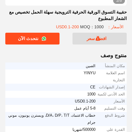
2/5
حقيبة التسوق الورقية الحرفية الترويجية سهلة الحمل تخصيص مع
الشعار المطبوع
الأسعار：USD0.1-200
MOQ：1000
افضل سعر
نتحدث الآن
منتوج وصف
مكان المنشأ
الصين
اسم العلامة
YINYU
التجارية
إصدار الشهادات
CE
الحد الأدنى لكمية
1000
الأسعار
USD0.1-200
وقت التسليم
5-8 أيام عمل
شروط الدفع
خطاب الاعتماد، D/A، D/P، T/T، ويسترن يونيون، موني
جرام
القدرة على
500000/شهريا