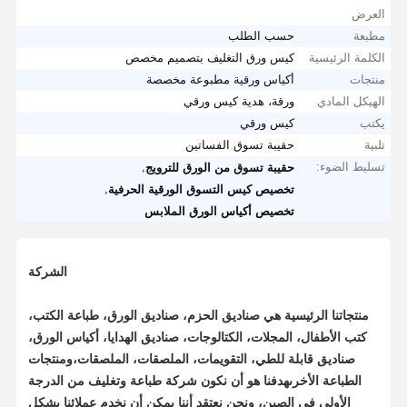
العرض
مطبعة
حسب الطلب
الكلمة الرئيسية
كيس ورق التغليف بتصميم مخصص
منتجات
أكياس ورقية مطبوعة مخصصة
الهيكل المادي
ورقة، هدية كيس ورقي
يكتب
كيس ورقي
تلبية
حقيبة تسوق الفساتين
تسليط الضوء:
,
حقيبة تسوق من الورق للترويج
,
تخصيص كيس التسوق الورقية الحرفية
تخصيص أكياس الورق الملابس
الشركة
منتجاتنا الرئيسية هي صناديق الحزم، صناديق الورق، طباعة الكتب،
كتب الأطفال، المجلات، الكتالوجات، صناديق الهدايا، أكياس الورق،
صناديق قابلة للطي، التقويمات، الملصقات، الملصقات،ومنتجات
الطباعة الأخرىهدفنا هو أن نكون شركة طباعة وتغليف من الدرجة
الأولى في الصين، ونحن نعتقد أننا يمكن أن نخدم عملائنا بشكل