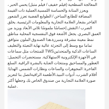
المعالجة السطحية (فيلم خفيف / فيلم متبل) يحمي الحبر ،
ويعزز المتانة والحساسة اللمسية.العملية ذات القيمة
المضافة للطابع الساخن / الطوابع الفضية تعزز الشعور
الفاخر بشعار العلامة التجارية والمعلومات الرئيسية. يخلق
الضرب / النقش إحساسًا ملموسًا ثلاثي الأبعاد ويزيد من
العمق البصري. يجعل الأشعة فوق البنفسجية المحلية مناطق
نمط معينة مشرقة ومبرزة.هذا الصندوق الملون متوافق
تماما مع وسط إلى التجزئة عالية نهاية التعبئة والتغليف
للمنتجات مثل سماعات TWSالساعات الذكية والمتحدثين
في الأجهزة الإلكترونية الاستهلاكية. مستحضرات التجميل:
العطور والمساحيق ومنتجات العناية بالبشرة الراقية. السلع
الفاخرة: المجوهرات والساعات ونظارات الشمس. الهدايا:
أقلام الشرب، أدوات النبيذ،الأطعمة الراقيةاتصل بنا لتعزيز
صورة العلامة التجارية من صندوق الخاص بك وجعلها أكثر
عملية.