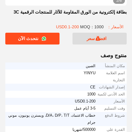
2/6
بطاقة إلكترونية من الورق المقاومة للآثار للمنتجات الرقمية 3C
الأسعار：USD0.1-200
MOQ：1000
افضل سعر
نتحدث الآن
منتوج وصف
مكان المنشأ
الصين
اسم العلامة
YINYU
التجارية
إصدار الشهادات
CE
الحد الأدنى لكمية
1000
الأسعار
USD0.1-200
وقت التسليم
3-5 أيام عمل
شروط الدفع
خطاب الاعتماد، D/A، D/P، T/T، ويسترن يونيون، موني
جرام
القدرة على
500000/شهريا