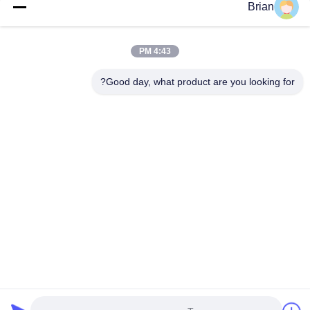
تفاصيل الاتصال
Brian
Ms. Abdouly
المبنى H، مدينة Guangping الصناعية الدولية، Guicheng Subdistrict،
4:43 PM
Nanhai District، مدينة فوشان، مقاطعة غوانغدونغ
+86 15899561291
Good day, what product are you looking for?
نتحدث الآن
احصل على افضل سعر ل
بطاقة إلكترونية من الورق المقاومة للآثار للمنتجات
الرقمية 3C
استمر