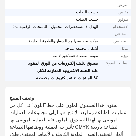
العرض
مقاس
حسب الطلب
سولور
حسب الطلب
الاستخدام
الهدايا / مستحضرات التجميل / المنتجات الرقمية 3C
الصناعي
التخصيص
يمكن تخصيصها مع الشعار والعلامة التجارية
شكل
أشكال مختلفة متاحة
ميزة
طبقة مغلفة ناعمة/غير لامعة
تسليط الضوء:
,
صندوق تغليف إلكترونيات من الورق المقوى
,
علبة التعبئة الإلكترونية المقاومة للآثار
3C المنتجات تعبئة إلكترونيات مخصصة
وصف المنتج
يحتوي هذا الصندوق الملون على خط "اللون" في كل من
عمليات الطباعة وما بعد الإنتاج. فيما يلي مجموعات العمليات
الموصى بها لهذا الصندوق الملون:فئة العملية الموصى بها
تأثيرات العملية ووظائفها الطباعة CMYK الطباعة بأربعة
ألوان لتحقيق الصور الملونة الكاملة والأنماط المعقدة. طلاء