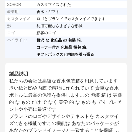
SOROR
カスタマイズされた
産業用
香水・ギフト
カスタマイズ
ロゴとブランドでカスタマイズできます
形
利用可能なさまざまな形状
ロゴ
顧客のロゴ
ハイライト:
,
贅沢 な 化粧品 の 包装 箱
,
コーナー付き 化粧品 梱包 箱
ギフトボックスと内膜を引っ張る
製品説明
私たちの会社は高級な香水包装箱を用意しています
厚い紙とEVA内膜で精巧に作られていて 貴重な香水
ボトルに最高の保護を提供しますこの 包装 箱 は 実践
的 な もの だけ で なく,美学 的 な もの も ですプレゼ
ントや小売に最適です
ブランドのロゴやデザインやテキストを カスタマイ
ズできる機能ですこの機能は,あなたのパッケージが
あなたのブランドイメージと一致することを保証し,