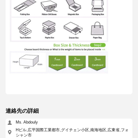
連絡先の詳細
Ms. Abdouly
Hビル,広平国際工業都市,グイチェン小区,南海地区,広東省,フォ
シャン市