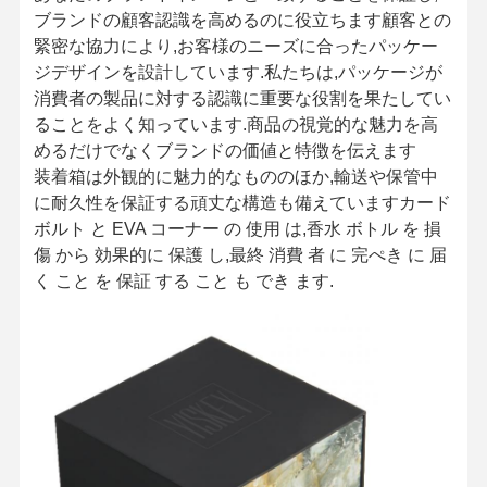
ブランドの顧客認識を高めるのに役立ちます顧客との
緊密な協力により,お客様のニーズに合ったパッケー
ジデザインを設計しています.私たちは,パッケージが
消費者の製品に対する認識に重要な役割を果たしてい
ることをよく知っています.商品の視覚的な魅力を高
めるだけでなくブランドの価値と特徴を伝えます
装着箱は外観的に魅力的なもののほか,輸送や保管中
に耐久性を保証する頑丈な構造も備えていますカード
ボルト と EVA コーナー の 使用 は,香水 ボトル を 損
傷 から 効果的に 保護 し,最終 消費 者 に 完ぺき に 届
く こと を 保証 する こと も でき ます.