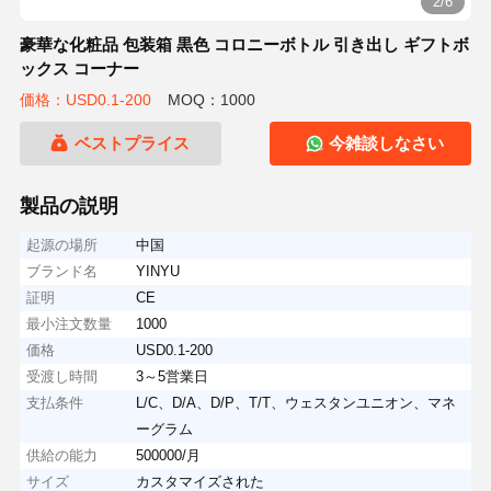
2/6
豪華な化粧品 包装箱 黒色 コロニーボトル 引き出し ギフトボ
ックス コーナー
価格：USD0.1-200
MOQ：1000
ベストプライス
今雑談しなさい
製品の説明
起源の場所
中国
ブランド名
YINYU
証明
CE
最小注文数量
1000
価格
USD0.1-200
受渡し時間
3～5営業日
支払条件
L/C、D/A、D/P、T/T、ウェスタンユニオン、マネ
ーグラム
供給の能力
500000/月
サイズ
カスタマイズされた