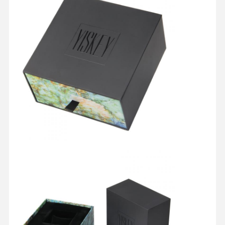
Qualitätskont
Kontakt
Alle Fälle
Rolle
Kosmetische Verpackungsbox
Lebensmittelverpackungsbox
Individuelle Kleiderverpackung
Elektronisches Produktverpacken
Papiergeschenkfach
Papiertüte