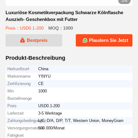
2/6
Luxuriöse Kosmetikverpackung Schwarze Kölnflasche
Auszieh- Geschenkbox mit Futter
Preis：USD0.1-200
MOQ：1000
Bestpreis
Plaudern Sie Jetzt
Produkt-Beschreibung
Herkunftsort
China
Markenname
YINYU
Zertifizierung
CE
Min
1000
Bestellmenge
Preis
USD0.1-200
Lieferzeit
3-5 Werktage
Zahlungsbedingungen
L/C, D/A, D/P, T/T, Western Union, MoneyGram
Versorgungsmaterial-
500.000/Monat
Fähigkeit