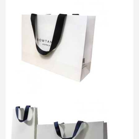
Qualitätskont
Kontakt
Alle Fälle
Rolle
Kosmetische Verpackungsbox
Lebensmittelverpackungsbox
Individuelle Kleiderverpackung
Elektronisches Produktverpacken
Papiergeschenkfach
Papiertüte