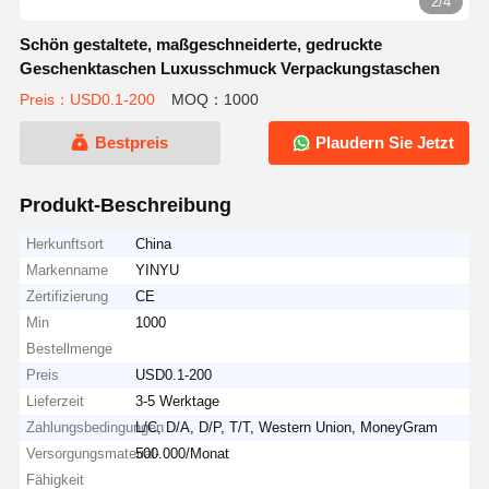
2/4
Schön gestaltete, maßgeschneiderte, gedruckte
Geschenktaschen Luxusschmuck Verpackungstaschen
Preis：USD0.1-200
MOQ：1000
Bestpreis
Plaudern Sie Jetzt
Produkt-Beschreibung
Herkunftsort
China
Markenname
YINYU
Zertifizierung
CE
Min
1000
Bestellmenge
Preis
USD0.1-200
Lieferzeit
3-5 Werktage
Zahlungsbedingungen
L/C, D/A, D/P, T/T, Western Union, MoneyGram
Versorgungsmaterial-
500.000/Monat
Fähigkeit