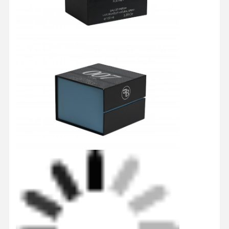
Kontrol
Hubungi
Semua
Kualitas
Kami
Kasus
Kotak Kemasan Kosmetik
Kotak kemasan makanan
kemasan pakaian kustom
kemasan produk elektronik
Kotak hadiah kertas
Kantong kertas