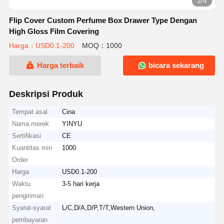
2/4
Flip Cover Custom Perfume Box Drawer Type Dengan
High Gloss Film Covering
Harga：USD0.1-200
MOQ：1000
Harga terbaik
bicara sekarang
Deskripsi Produk
Tempat asal
Cina
Nama merek
YINYU
Sertifikasi
CE
Kuantitas min
1000
Order
Harga
USD0.1-200
Waktu
3-5 hari kerja
pengiriman
Syarat-syarat
L/C,D/A,D/P,T/T,Western Union,
pembayaran