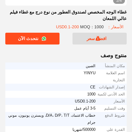
2/4
غطاء الوجه المخصص لصندوق العطور من نوع درج مع غطاء فيلم
عالي اللمعان
الأسعار：USD0.1-200
MOQ：1000
افضل سعر
نتحدث الآن
منتوج وصف
مكان المنشأ
الصين
اسم العلامة
YINYU
التجارية
إصدار الشهادات
CE
الحد الأدنى لكمية
1000
الأسعار
USD0.1-200
وقت التسليم
3-5 أيام عمل
شروط الدفع
خطاب الاعتماد، D/A، D/P، T/T، ويسترن يونيون، موني
جرام
القدرة على
500000/شهريا