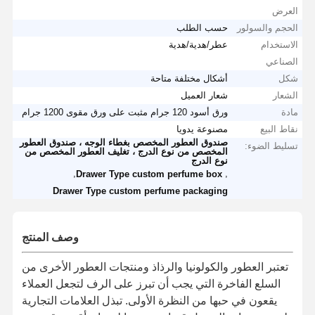
العرض
الحجم والسولور
حسب الطلب
الاستخدام
عطر/هدية/هدية
الصناعي
شكل
أشكال مختلفة متاحة
الشعار
شعار العميل
مادة
ورق أسود 120 جرام مثبت على ورق مقوى 1200 جرام
نقاط البيع
مصنوعة يدويا
صندوق العطور المخصص بغطاء الوجه ، صندوق العطور
تسليط الضوء:
المخصص من نوع الدرج ، تغليف العطور المخصص من
نوع الدرج
,
,
Drawer Type custom perfume box
Drawer Type custom perfume packaging
وصف المنتج
تعتبر العطور والكولونيا والرذاذ ومنتجات العطور الأخرى من
السلع الفاخرة التي يجب أن تبرز على الرف لتجعل العملاء
يقعون في حبها من النظرة الأولى. تبذل العلامات التجارية