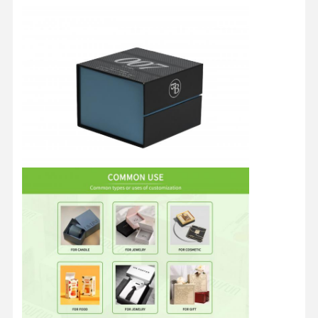
ضبط الجودة
اتصل بنا
جميع القضايا
صندوق التغليف التجميلي
صندوق تغليف الطعام
9:26 AM
حزم الملابس المخصصة
Good day, what product are you looking for?
تغليف المنتجات الإلكترونية
صندوق الهدايا الورقي
كيس ورقي