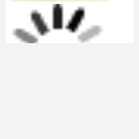
Photo
Video Call
Audio Call