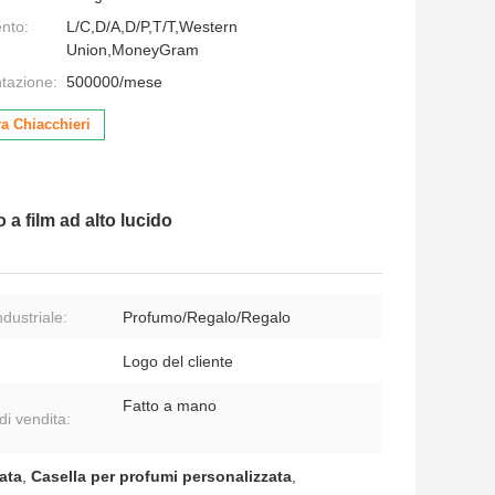
nto:
L/C,D/A,D/P,T/T,Western
Union,MoneyGram
ntazione:
500000/mese
a Chiacchieri
 a film ad alto lucido
dustriale:
Profumo/Regalo/Regalo
Logo del cliente
Fatto a mano
di vendita:
ata
,
Casella per profumi personalizzata
,