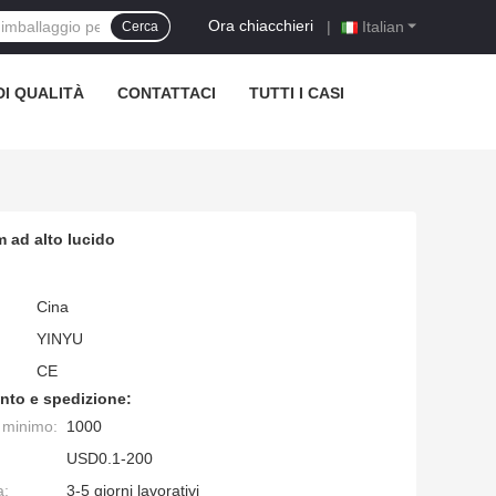
Ora chiacchieri
|
Italian
Cerca
I QUALITÀ
CONTATTACI
TUTTI I CASI
m ad alto lucido
Cina
YINYU
CE
nto e spedizione:
e minimo:
1000
USD0.1-200
a:
3-5 giorni lavorativi