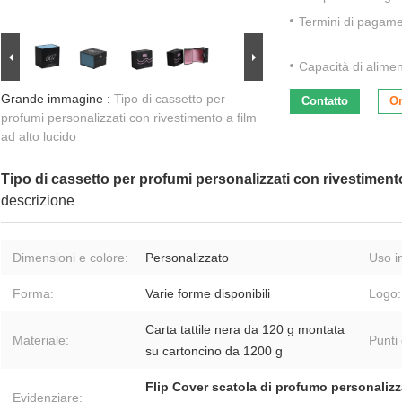
Termini di pagame
Capacità di alime
Grande immagine :
Tipo di cassetto per
Contatto
Or
profumi personalizzati con rivestimento a film
ad alto lucido
Tipo di cassetto per profumi personalizzati con rivestimento
descrizione
Dimensioni e colore:
Personalizzato
Uso in
Forma:
Varie forme disponibili
Logo:
Carta tattile nera da 120 g montata
Materiale:
Punti 
su cartoncino da 1200 g
Flip Cover scatola di profumo personalizz
Evidenziare: