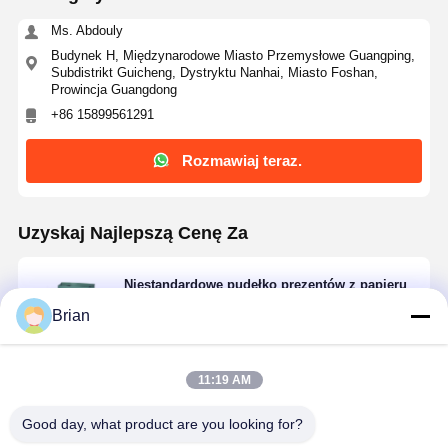
Ms. Abdouly
Budynek H, Międzynarodowe Miasto Przemysłowe Guangping,
Subdistrikt Guicheng, Dystryktu Nanhai, Miasto Foshan,
Prowincja Guangdong
+86 15899561291
Rozmawiaj teraz.
Uzyskaj Najlepszą Cenę Za
Niestandardowe pudełko prezentów z papieru
Brian
11:19 AM
Kontyntynuj
Good day, what product are you looking for?