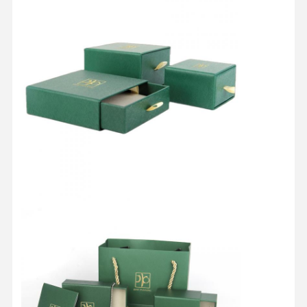
Kontrola
Skontaktuj
Wszystkie
Jakości
Się Z Nami
Przypadki
Kosmetyczne pudełko opakowaniowe
Pudełko na opakowanie żywności
opakowania odzieżowe na zamówienie
elektroniczne opakowanie produktu
Papierowy pudełko prezentów
Torebka papierowa