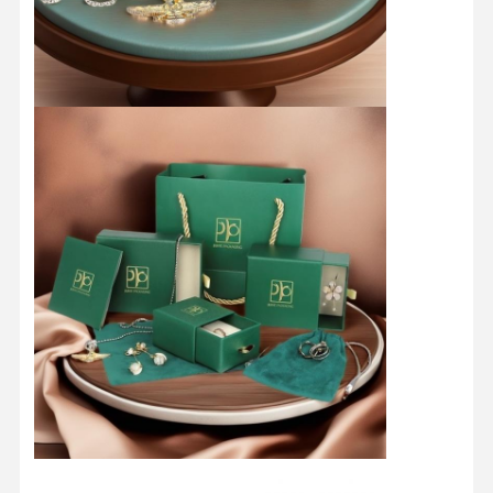
Dom
Produkty
O Nas
Wycieczka
Po Fabryce