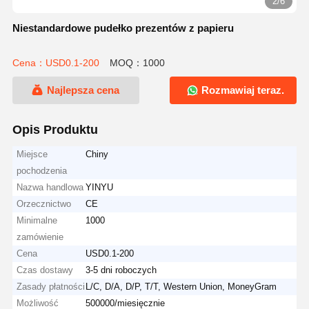
2/6
Niestandardowe pudełko prezentów z papieru
Cena：USD0.1-200
MOQ：1000
Najlepsza cena
Rozmawiaj teraz.
Opis Produktu
Miejsce
Chiny
pochodzenia
Nazwa handlowa
YINYU
Orzecznictwo
CE
Minimalne
1000
zamówienie
Cena
USD0.1-200
Czas dostawy
3-5 dni roboczych
Zasady płatności
L/C, D/A, D/P, T/T, Western Union, MoneyGram
Możliwość
500000/miesięcznie