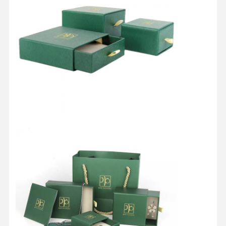
Kalite Kontrol
Bize Ulaşın
Tüm Servis
Talepleri
Kozmetik ambalaj kutusu
Gıda Ambalaj Kutusu
özel giyim ambalajı
elektronik ürün ambalajı
Kağıt hediye kutusu
Kağıt torba