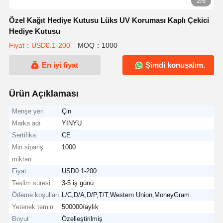
2/6
Özel Kağıt Hediye Kutusu Lüks UV Koruması Kaplı Çekici
Hediye Kutusu
Fiyat：USD0.1-200
MOQ：1000
En iyi fiyat
Şimdi konuşalım.
Ürün Açıklaması
Menşe yeri
Çin
Marka adı
YINYU
Sertifika
CE
Min sipariş
1000
miktarı
Fiyat
USD0.1-200
Teslim süresi
3-5 iş günü
Ödeme koşulları
L/C,D/A,D/P,T/T,Western Union,MoneyGram
Yetenek temini
500000/aylık
Boyut
Özelleştirilmiş