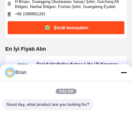
H Binası, Guangping Uluslararası Sanayi Şehri, Guicheng Alt
Bölgesi, Nanhai Bölgesi, Foshan Şehri, Guangdong Eyaleti
+86 15899561291
Şimdi konuşalım.
En İyi Fiyatı Alın
Özel Kağıt Hediye Kutusu Lüks UV Koruması
Kaplı Çekici Hediye Kutusu
Brian
4:01 AM
Devam et
Good day, what product are you looking for?
Önerilen Ürünler