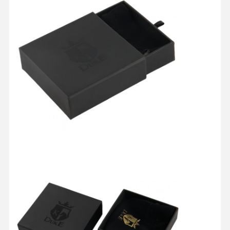
Contrôle De
Contact
Tous Les Cas
La Qualité
Boîte d'emballage cosmétique
Boîte d'emballage alimentaire
emballage de vêtements personnalisé
Emballage électronique de produit
Boîte cadeau en papier
Sac en papier