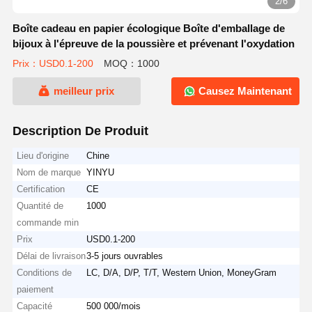
2/6
Boîte cadeau en papier écologique Boîte d'emballage de
bijoux à l'épreuve de la poussière et prévenant l'oxydation
Prix：USD0.1-200
MOQ：1000
meilleur prix
Causez Maintenant
Description De Produit
Lieu d'origine
Chine
Nom de marque
YINYU
Certification
CE
Quantité de
1000
commande min
Prix
USD0.1-200
Délai de livraison
3-5 jours ouvrables
Conditions de
LC, D/A, D/P, T/T, Western Union, MoneyGram
paiement
Capacité
500 000/mois