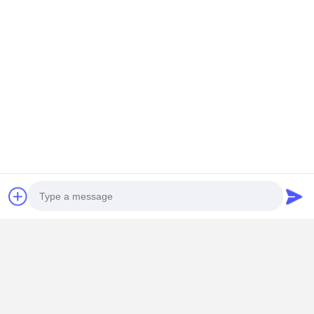
Контактная Информация
Ms. Abdouly
Здание H, Международный промышленный город Гуанпин,
подрайон Гуйченг, район Наньхай, город Фошань, провинция
Гуандун
+86 15899561291
Побеседуйте теперь
Получить Лучшую Цену Для
Экологически чистый бумажный
подарочный ящик для ювелирных изделий
Photo
упаковочная коробка пылестойкая и
предотвращающая окисление
Video Call