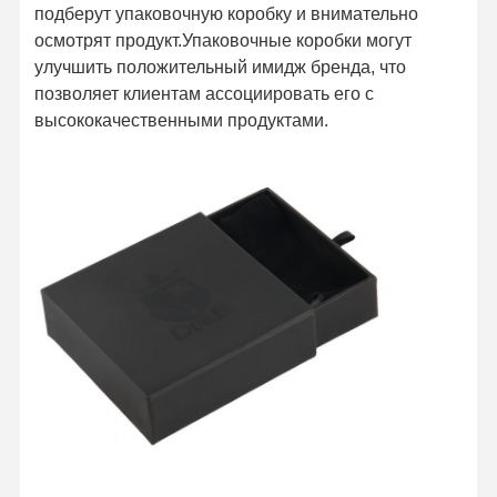
подберут упаковочную коробку и внимательно
осмотрят продукт.Упаковочные коробки могут
улучшить положительный имидж бренда, что
Контроль
Контактные
Все Случаи
позволяет клиентам ассоциировать его с
Качества
Данные
высококачественными продуктами.
Косметическая упаковочная коробка
Ящик для упаковки еды
индивидуальная упаковка для одежды
Электронная упаковка продукта
Бумажная коробка для подарков
Бумажный пакет