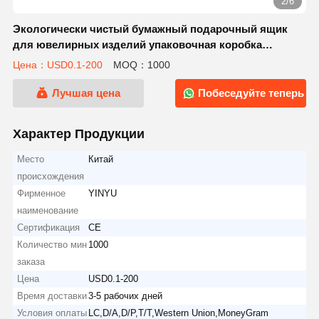
2/6
Экологически чистый бумажный подарочный ящик
для ювелирных изделий упаковочная коробка
пылестойкая и предотвращающая окисление
Цена：USD0.1-200
MOQ：1000
Лучшая цена
Побеседуйте теперь
Характер Продукции
Место
Китай
происхождения
Фирменное
YINYU
наименование
Сертификация
CE
Количество мин
1000
заказа
Цена
USD0.1-200
Время доставки
3-5 рабочих дней
Условия оплаты
LC,D/A,D/P,T/T,Western Union,MoneyGram