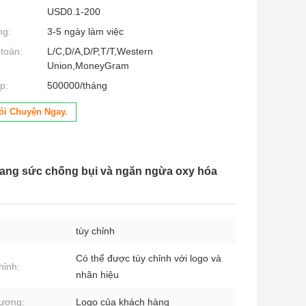
USD0.1-200
ng:
3-5 ngày làm việc
toán:
L/C,D/A,D/P,T/T,Western
Union,MoneyGram
p:
500000/tháng
ói Chuyện Ngay.
trang sức chống bụi và ngăn ngừa oxy hóa
tùy chỉnh
Có thể được tùy chỉnh với logo và
hỉnh:
nhãn hiệu
tượng:
Logo của khách hàng