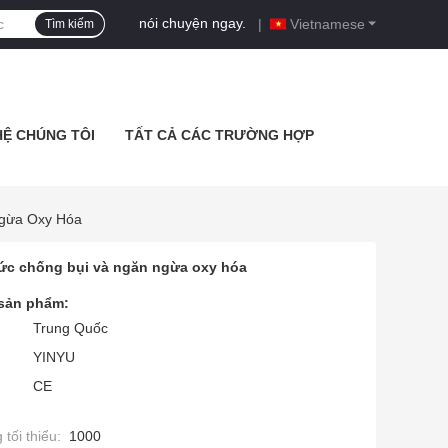
nói chuyện ngay.
|
Vietnamese
Tìm kiếm
HỆ CHÚNG TÔI
TẤT CẢ CÁC TRƯỜNG HỢP
Ngừa Oxy Hóa
sức chống bụi và ngăn ngừa oxy hóa
 sản phẩm:
Trung Quốc
YINYU
CE
tối thiểu:
1000