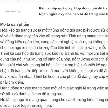
Kéo ra hộp quà giấy
,
Hộp đóng gói đồ tr
Làm nổi bật:
Ngăn ngừa oxy hóa bao bì đồ trang sức t
Mô tả sản phẩm
Hộp kéo đồ trang sức là một thùng đóng gói đặc biệt được sử dụ
tế và dễ dàng truy cập vào đồ trang sức.Tính năng mang tính b
và đóng kiểu ngăn kéo, cung cấp trải nghiệm sử dụng không gian
cho mọi người một ấn tượng đầu tiên tinh tế, trật tự và nghi lễ.
Thiết kế của hộp đồ trang sức kéo ra là tinh tế, với mọi chi tiế
dung của nó: như khung cố định của hộp, nó thường được thiế
là người chủ yếu mang lại bản sắc thương hiệu và thiết kế ngo
chặn đồ trang sức tiếp xúc quá mức với không khí, bụi và độ 
trầy xước lẫn nhau.Thiết kế kéo ra cho phép dễ dàng truy cập
phải tìm kiếm.
Hành động tự kéo mang theo một cảm giác nghi lễ trong việc 
sở hữu và đánh giá cao đồ trang sức.
Nó là một người mang quan trọng cho các thương hiệu trang s
được in với logo thương hiệu.