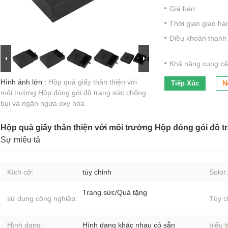
Giá bán:
Thời gian giao hà
Điều khoản thanh 
Khả năng cung cấ
Hình ảnh lớn :
Hộp quà giấy thân thiện với
Tiếp Xúc
N
môi trường Hộp đóng gói đồ trang sức chống
bụi và ngăn ngừa oxy hóa
Hộp quà giấy thân thiện với môi trường Hộp đóng gói đồ 
Sự miêu tả
Kích cỡ:
tùy chỉnh
Solor:
Trang sức/Quà tặng
sử dụng công nghiệp:
Tùy c
Hình dạng:
Hình dạng khác nhau có sẵn
biểu 