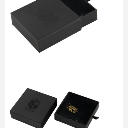
Controllo Di
Contattaci
Tutti I Casi
Qualità
Scatola di imballaggio cosmetico
Scatola di imballaggio alimentare
imballaggio personalizzato per abbigliamento
Imballaggio elettronico del prodotto
Scatola regalo di carta
Sacchetto di carta