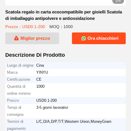
2/6
Scatola regalo in carta ecocompatibile per gioielli Scatola
di imballaggio antipolvere e antiossidazione
Prezzo：USD0.1-200
MOQ：1000
Miglior prezzo
Ora chiacchieri
Descrizione Di Prodotto
Luogo di origine
Cina
Marca
YINYU
Certificazione
CE
Quantità di
1000
ordine minimo
Prezzo
USD0.1-200
Tempi di
3-5 giorni lavorativi
consegna
Termini di
L/C,D/A,D/P,T/T,Western Union,MoneyGram
pagamento