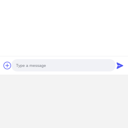
Photo
Video Call
Audio Call