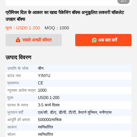
2/7
प्रीमियम दिल के आकार का खाद्य पैकेजिंग बॉक्स अनुकूलित लक्जरी चॉकलेट
उपहार बॉक्स
मूल्य：USD0.1-200
MOQ：1000
सबसे अच्छी कीमत
अब बात करें
उत्पाद विवरण
उत्पत्ति के प्लेस
चीन
ब्रांड नाम
YINYU
प्रमाणन
CE
न्यूनतम आदेश मात्रा
1000
मूल्य
USD0.1-200
प्रसव के समय
3-5 कार्य दिवस
भुगतान शर्तें
एल/सी, डी/ए, डी/पी, टी/टी, वेस्टर्न यूनियन, मनीग्राम
आपूर्ति की क्षमता
500000/मासिक
आकार
स्वनिर्धारित
सोलर
स्वनिर्धारित