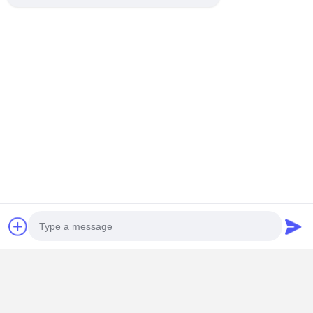
अब बात करें
सबसे उत्तम प्रतिदान प्राप्त करें
प्रीमियम दिल के आकार का खाद्य पैकेजिंग बॉक्स अनुकूलित
लक्जरी चॉकलेट उपहार बॉक्स
जारी रखें
अनुशंसित उत्पाद
Photo