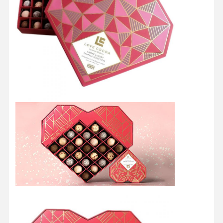
Control De
Contacto
Todos Los
Calidad
Casos
Caja de embalaje cosmético
Caja de envasado de alimentos
embalaje de ropa a medida
Empaquetado electrónico del producto
Caja de regalo de papel
Bolsa de papel