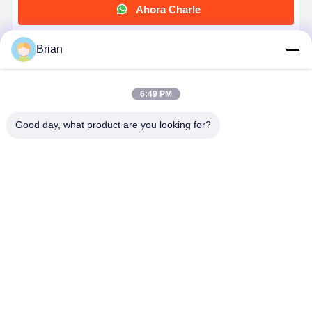
Ahora Charle
Brian
Obtenga El Mejor Precio Por
6:49 PM
Caja de regalo de lujo modificada para
requisitos particulares caja en forma de
corazón superior del acondicionamiento de los
Good day, what product are you looking for?
alimentos del chocolate
Continuar
Productos Recomendados