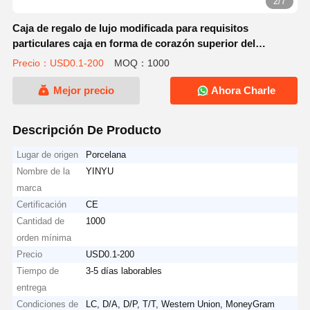
2/7
Caja de regalo de lujo modificada para requisitos
particulares caja en forma de corazón superior del
acondicionamiento de los alimentos del chocolate
Precio：USD0.1-200
MOQ：1000
Mejor precio
Ahora Charle
Descripción De Producto
Lugar de origen
Porcelana
Nombre de la
YINYU
marca
Certificación
CE
Cantidad de
1000
orden mínima
Precio
USD0.1-200
Tiempo de
3-5 días laborables
entrega
Condiciones de
LC, D/A, D/P, T/T, Western Union, MoneyGram